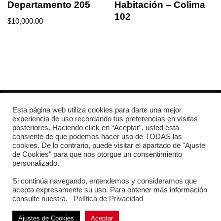
Departamento 205
Habitación – Colima
102
$
10,000.00
Esta página web utiliza cookies para darte una mejor
+52 1 726 126 4111
experiencia de uso recordando tus preferencias en visitas
posteriores. Haciendo click en “Aceptar”, usted está
consiente de que podemos hacer uso de TODAS las
info@cubestudio.space
cookies. De lo contrario, puede visitar el apartado de "Ajuste
de Cookies" para que nos otorgue un consentimiento
Toluca, México
personalizado.
Si continúa navegando, entendemos y consideramos que
acepta expresamente su uso. Para obtener más información
Inicio
Portafolio
Servicios
Nosotros
consulte nuestra.
Política de Privacidad
2026 © Cube Studio, S.A.S. de C.V. | Hecho con ♥ por
UnCuartodeIdeas
© 2026
Ajustes de Cookies
Aceptar